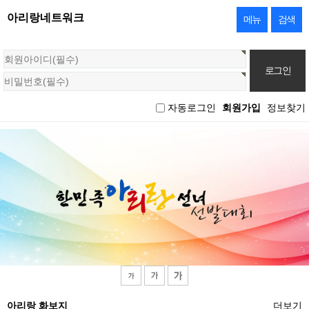
아리랑네트워크
메뉴
검색
회
원
로
그
자동로그인
회원가입
정보찾기
인
아리랑 화보지
더보기