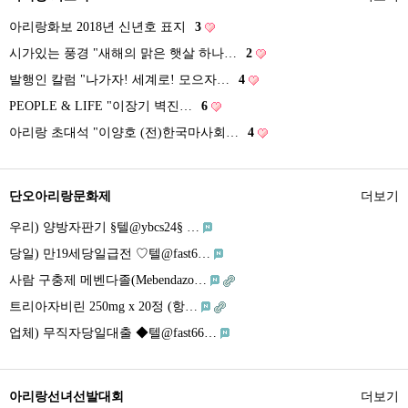
아리랑화보 2018년 신년호 표지
3
시가있는 풍경 "새해의 맑은 햇살 하나…
2
발행인 칼럼 "나가자! 세계로! 모으자…
4
PEOPLE & LIFE "이장기 벽진…
6
아리랑 초대석 "이양호 (전)한국마사회…
4
단오아리랑문화제
더보기
우리) 양방자판기 §텔@ybcs24§ …
당일) 만19세당일급전 ♡텔@fast6…
사람 구충제 메벤다졸(Mebendazo…
트리아자비린 250mg x 20정 (항…
업체) 무직자당일대출 ◆텔@fast66…
아리랑선녀선발대회
더보기