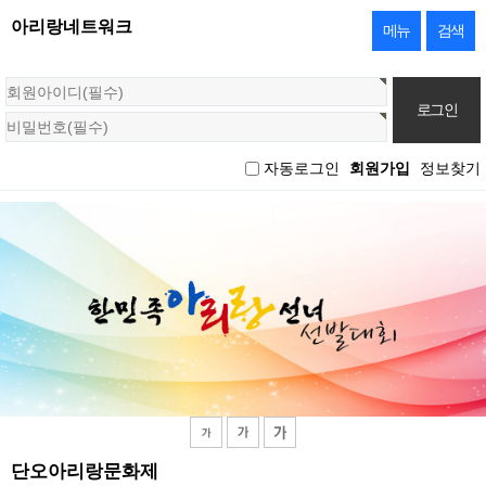
아리랑네트워크
메뉴
검색
회
원
로
그
자동로그인
회원가입
정보찾기
인
단오아리랑문화제