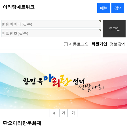
아리랑네트워크
메뉴
검색
회
원
로
그
자동로그인
회원가입
정보찾기
인
단오아리랑문화제