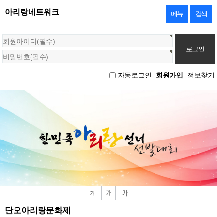
아리랑네트워크
메뉴
검색
회
원
로
그
자동로그인
회원가입
정보찾기
인
단오아리랑문화제