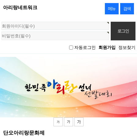
아리랑네트워크
메뉴
검색
회
원
로
그
자동로그인
회원가입
정보찾기
인
단오아리랑문화제