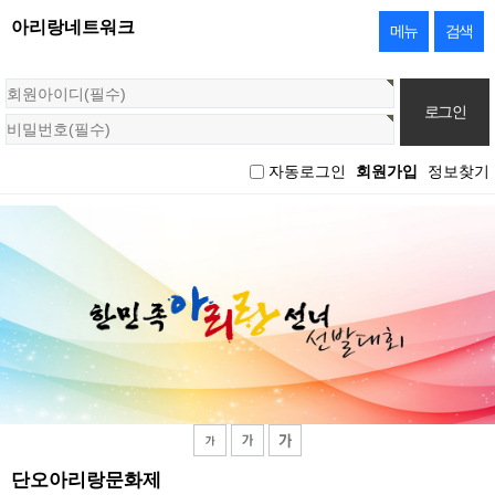
아리랑네트워크
메뉴
검색
회
원
로
그
자동로그인
회원가입
정보찾기
인
단오아리랑문화제