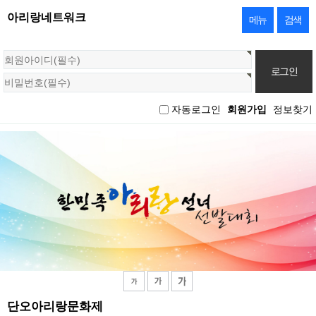
아리랑네트워크
메뉴
검색
회
원
로
그
자동로그인
회원가입
정보찾기
인
단오아리랑문화제