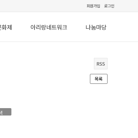
회원가입
로그인
문화제
아리랑네트워크
나눔마당
RSS
목록