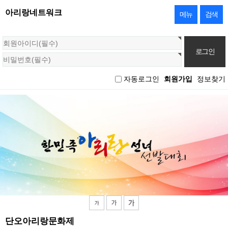
아리랑네트워크
메뉴
검색
회
원
로
그
자동로그인
회원가입
정보찾기
인
단오아리랑문화제