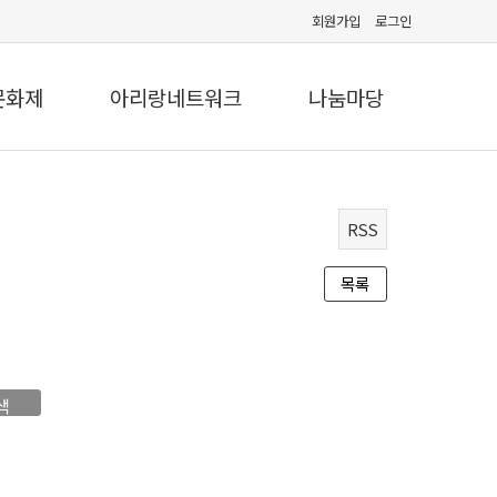
회원가입
로그인
문화제
아리랑네트워크
나눔마당
RSS
목록