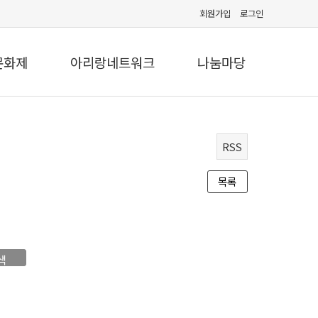
회원가입
로그인
문화제
아리랑네트워크
나눔마당
RSS
목록