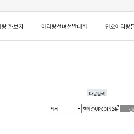
리랑 화보지
아리랑선녀선발대회
단오아리랑
다음검색