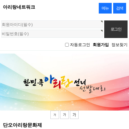
아리랑네트워크
메뉴
검색
회
원
로
그
자동로그인
회원가입
정보찾기
인
단오아리랑문화제