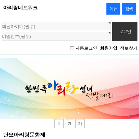
아리랑네트워크
메뉴
검색
회
원
로
그
자동로그인
회원가입
정보찾기
인
단오아리랑문화제